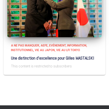
A NE PAS MANQUER
AEFE
EVÉNEMENT
INFORMATION
INSTITUTIONNEL
VIE AU JAPON
VIE AU LFI TOKYO
Une distinction d’excellence pour Gilles MASTALSKI
This content is restricted to subscribers