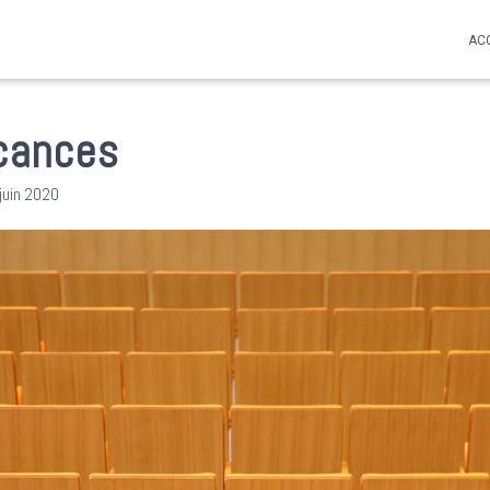
AC
acances
juin 2020