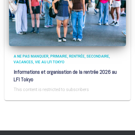
A NE PAS MANQUER
PRIMAIRE
RENTRÉE
SECONDAIRE
VACANCES
VIE AU LFI TOKYO
Informations et organisation de la rentrée 2026 au
LFI Tokyo
This content is restricted to subscribers