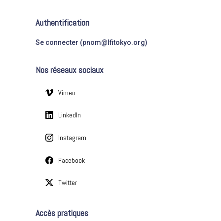
t
r
é
Authentification
g
:
o
Se connecter (pnom@lfitokyo.org)
r
i
Nos réseaux sociaux
e
s
Vimeo
LinkedIn
Instagram
Facebook
Twitter
Accès pratiques