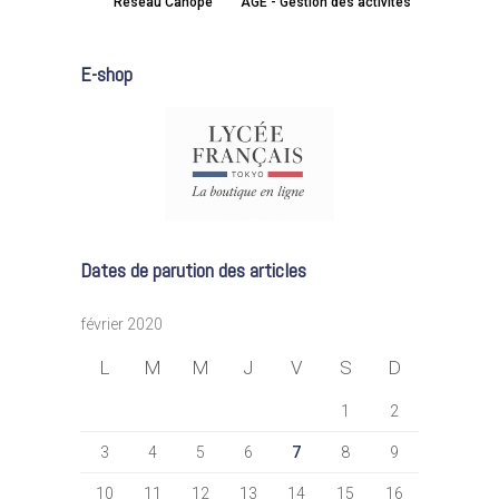
Réseau Canopé
AGE - Gestion des activités
E-shop
Dates de parution des articles
février 2020
L
M
M
J
V
S
D
1
2
3
4
5
6
7
8
9
10
11
12
13
14
15
16