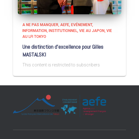
A NE PAS MANQUER
AEFE
EVÉNEMENT
INFORMATION
INSTITUTIONNEL
VIE AU JAPON
VIE
AU LFI TOKYO
Une distinction d’excellence pour Gilles
MASTALSKI
This content is restricted to subscribers