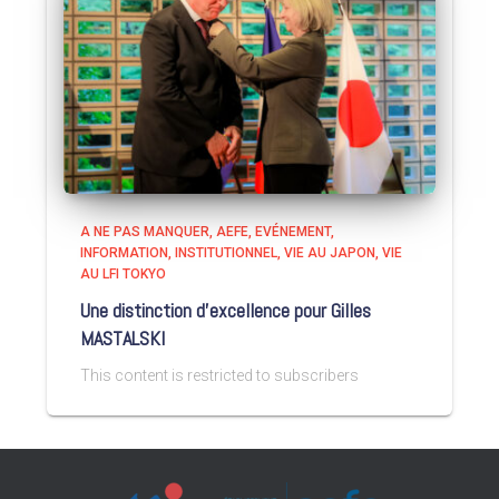
A NE PAS MANQUER
AEFE
EVÉNEMENT
INFORMATION
INSTITUTIONNEL
VIE AU JAPON
VIE
AU LFI TOKYO
Une distinction d’excellence pour Gilles
MASTALSKI
This content is restricted to subscribers