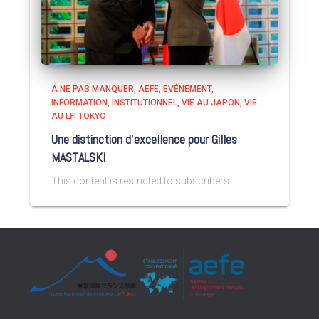
A NE PAS MANQUER
AEFE
EVÉNEMENT
INFORMATION
INSTITUTIONNEL
VIE AU JAPON
VIE
AU LFI TOKYO
Une distinction d’excellence pour Gilles
MASTALSKI
This content is restricted to subscribers