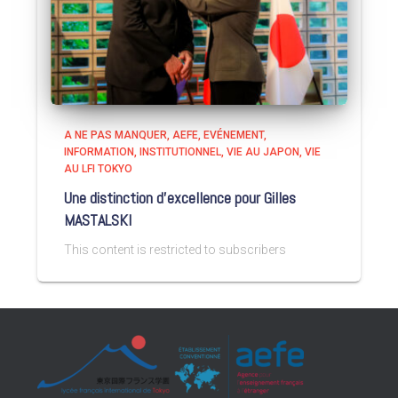
A NE PAS MANQUER
AEFE
EVÉNEMENT
INFORMATION
INSTITUTIONNEL
VIE AU JAPON
VIE
AU LFI TOKYO
Une distinction d’excellence pour Gilles
MASTALSKI
This content is restricted to subscribers