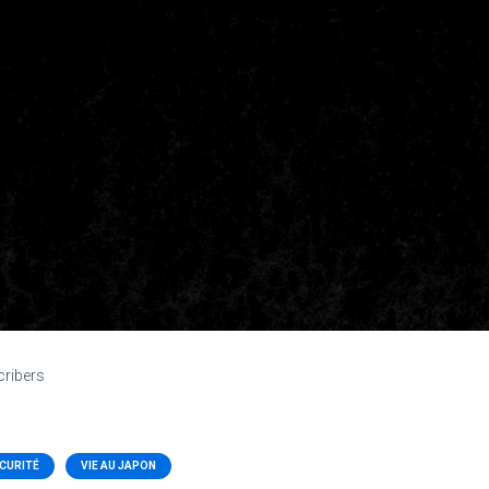
cribers
CURITÉ
VIE AU JAPON