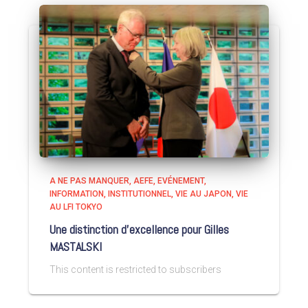
A NE PAS MANQUER
AEFE
EVÉNEMENT
INFORMATION
INSTITUTIONNEL
VIE AU JAPON
VIE
AU LFI TOKYO
Une distinction d’excellence pour Gilles
MASTALSKI
This content is restricted to subscribers