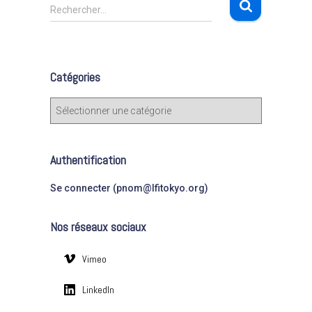
R
Rechercher…
e
c
h
e
Catégories
r
c
C
h
a
e
t
r
é
Authentification
g
:
o
Se connecter (pnom@lfitokyo.org)
r
i
Nos réseaux sociaux
e
s
Vimeo
LinkedIn