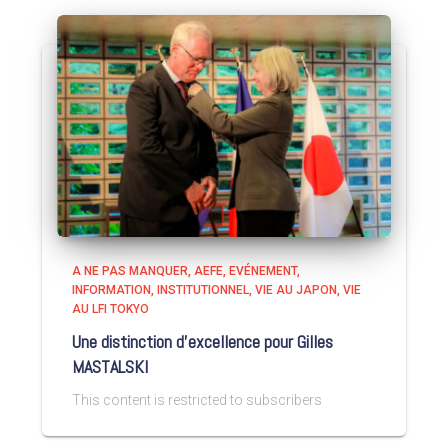
A NE PAS MANQUER
AEFE
EVÉNEMENT
INFORMATION
INSTITUTIONNEL
VIE AU JAPON
VIE
AU LFI TOKYO
Une distinction d’excellence pour Gilles
MASTALSKI
This content is restricted to subscribers