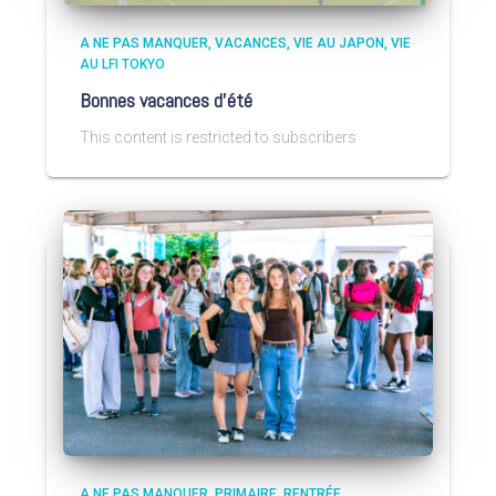
A NE PAS MANQUER
VACANCES
VIE AU JAPON
VIE
AU LFI TOKYO
Bonnes vacances d’été
This content is restricted to subscribers
A NE PAS MANQUER
PRIMAIRE
RENTRÉE