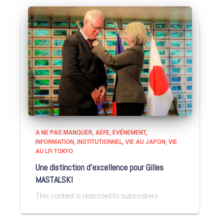
A NE PAS MANQUER
AEFE
EVÉNEMENT
INFORMATION
INSTITUTIONNEL
VIE AU JAPON
VIE
AU LFI TOKYO
Une distinction d’excellence pour Gilles
MASTALSKI
This content is restricted to subscribers